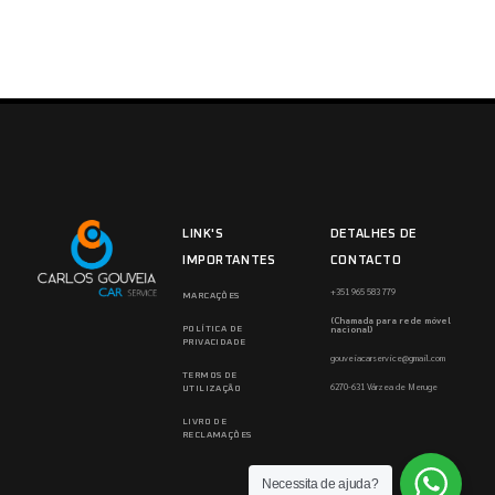
LINK'S
DETALHES DE
IMPORTANTES
CONTACTO
+351 965 583 779
MARCAÇÕES
(Chamada para rede móvel
nacional)
POLÍTICA DE
PRIVACIDADE
gouveiacarservice@gmail.com
TERMOS DE
6270-631 Várzea de Meruge
UTILIZAÇÃO
LIVRO DE
RECLAMAÇÕES
Necessita de ajuda?