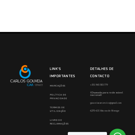
LINK'S
DETALHES DE
IMPORTANTES
CONTACTO
+351 965 583 779
MARCAÇÕES
(Chamada para rede móvel
nacional)
POLÍTICA DE
PRIVACIDADE
gouveiacarservice@gmail.com
TERMOS DE
6270-631 Várzea de Meruge
UTILIZAÇÃO
LIVRO DE
RECLAMAÇÕES