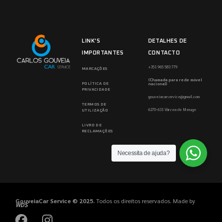
LINK'S
DETALHES DE
IMPORTANTES
CONTACTO
+351 965 583 779
MARCAÇÕES
(Chamada para rede móvel
nacional)
POLÍTICA DE
PRIVACIDADE
gouveiacarservice@gmail.com
TERMOS DE
6270-631 Várzea de Meruge
UTILIZAÇÃO
LIVRO DE
RECLAMAÇÕES
Necessita de ajuda?
GouveiaCar Service © 2025.
Todos os direitos reservados. Made by
WDS