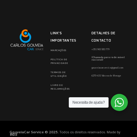
LINK'S
DETALHES DE
IMPORTANTES
CONTACTO
+351 965 583 779
MARCAÇÕES
(Chamada para rede móvel
nacional)
POLÍTICA DE
PRIVACIDADE
gouveiacarservice@gmail.com
TERMOS DE
6270-631 Várzea de Meruge
UTILIZAÇÃO
LIVRO DE
RECLAMAÇÕES
Necessita de ajuda?
GouveiaCar Service © 2025.
Todos os direitos reservados. Made by
WDS