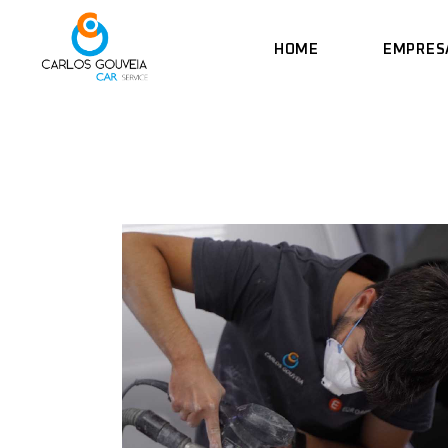
Skip
to
the
HOME
EMPRES
content