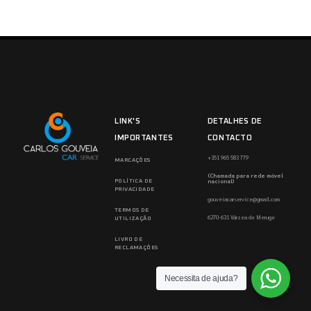
LINK'S
DETALHES DE
IMPORTANTES
CONTACTO
+351 965 583 779
MARCAÇÕES
(Chamada para rede móvel
nacional)
POLÍTICA DE
PRIVACIDADE
gouveiacarservice@gmail.com
TERMOS DE
6270-631 Várzea de Meruge
UTILIZAÇÃO
LIVRO DE
RECLAMAÇÕES
Necessita de ajuda?